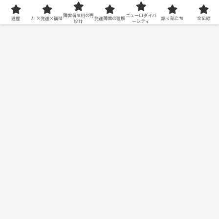
障害者雇用の再
ニューロダイバ
遍歴
AI×発達×福祉
発達障害の理解
語り部たち
全記録
設計
ーシティ