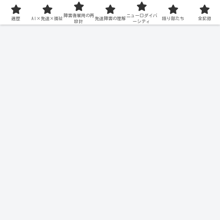
障害者雇用の再
ニューロダイバ
遍歴
AI×発達×福祉
発達障害の理解
語り部たち
全記録
設計
ーシティ