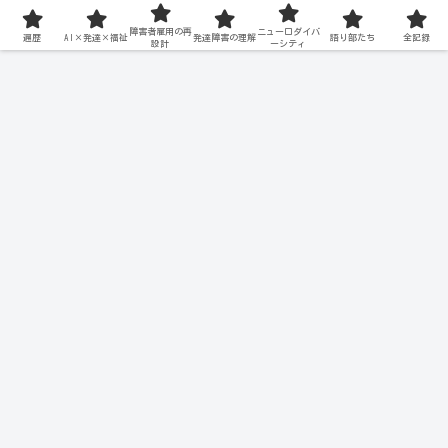
障害者雇用の再
ニューロダイバ
遍歴
AI×発達×福祉
発達障害の理解
語り部たち
全記録
設計
ーシティ