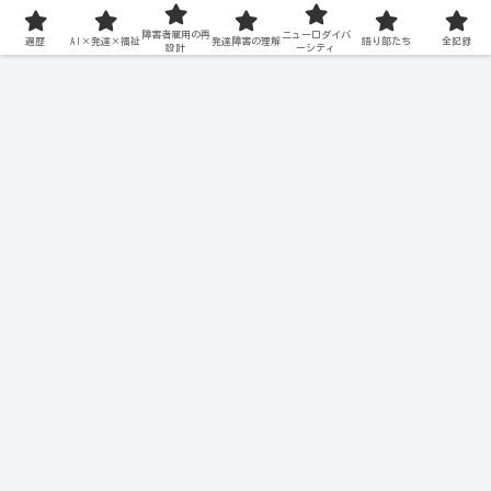
障害者雇用の再
ニューロダイバ
遍歴
AI×発達×福祉
発達障害の理解
語り部たち
全記録
設計
ーシティ