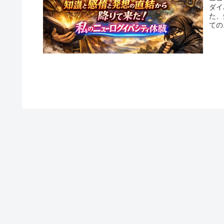
ダイ
た、
ての