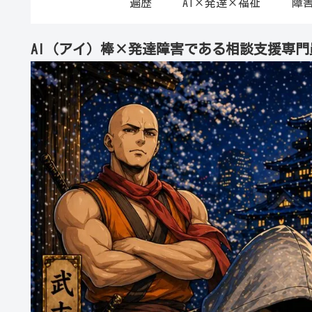
遍歴
AI×発達×福祉
障
AI（アイ）棒×発達障害である相談支援専門