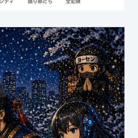
シティ
語り部たち
全記録