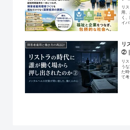
リス
用、
く、
イバ
リ
障害者雇用と働き方の再設計
②
リス
うな
た時
て考