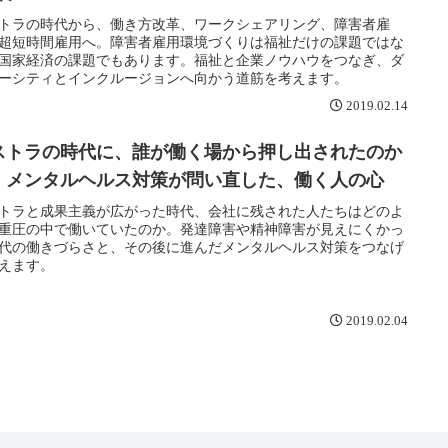
トラの時代から、働き方改革、ワークシェアリング、障害者雇
超短時間雇用へ。障害者雇用環境づくりは福祉だけの課題ではな
国家経済の課題でもあります。福祉と企業ノウハウをつなぎ、ダ
ーシティとインクルージョンへ向かう道筋を考えます。
2019.02.14
ストラの時代に、誰が働く場から押し出されたのか
｜メンタルヘルス対策が問い直した、働く人の心
トラと成果主義が広がった時代、会社に残された人たちはどのよ
重圧の中で働いていたのか。発達障害や精神障害が見えにくかっ
代の働きづらさと、その後に進んだメンタルヘルス対策をつなげ
えます。
2019.02.04