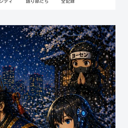
シティ
語り部たち
全記録