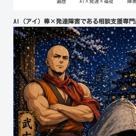
遍歴
AI×発達×福祉
障
AI（アイ）棒×発達障害である相談支援専門